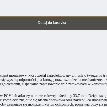
Dodaj do koszyka
ent montażowy, który został zaprojektowany z myślą o tworzeniu trwa
 się wysoką odpornością na korozję oraz uszkodzenia mechaniczne, 
go elementu, a specjalne zaprasowanie śrub zamkowych w konstrukcji s
ów PCV lub arkuszy na rurze calowej o średnicy 33,7 mm. Dzięki swoje
W komplecie znajduje się blacha dociskowa oraz nakrętki, co umożli
oby zajmujące się montażem kurtyn ochronnych, ponieważ pozwala na u