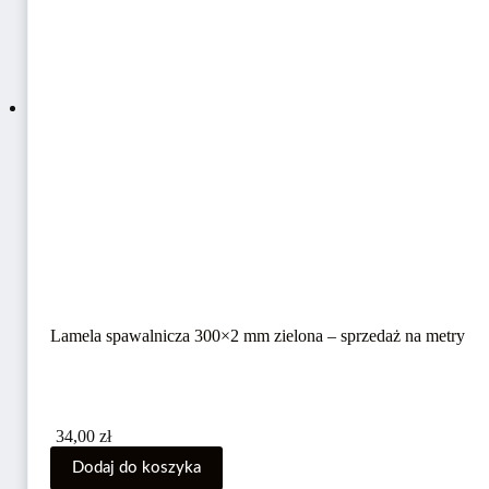
Lamela spawalnicza 300×2 mm zielona – sprzedaż na metry
34,00
zł
Dodaj do koszyka