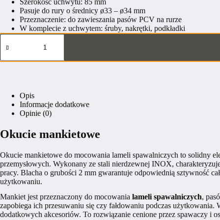
Szerokość uchwytu: 85 mm
Pasuje do rury o średnicy ø33 – ø34 mm
Przeznaczenie: do zawieszania pasów PCV na rurze
W komplecie z uchwytem: śruby, nakrętki, podkładki
ilość
Okucie
mankietowe
ze
stali
Opis
Informacje dodatkowe
Opinie (0)
Okucie mankietowe
Okucie mankietowe do mocowania lameli spawalniczych to solidny elem
przemysłowych. Wykonany ze stali nierdzewnej INOX, charakteryzuje
pracy. Blacha o grubości 2 mm gwarantuje odpowiednią sztywność całe
użytkowaniu.
Mankiet jest przeznaczony do mocowania
lameli spawalniczych
, pas
zapobiega ich przesuwaniu się czy fałdowaniu podczas użytkowania. 
dodatkowych akcesoriów. To rozwiązanie cenione przez spawaczy i os